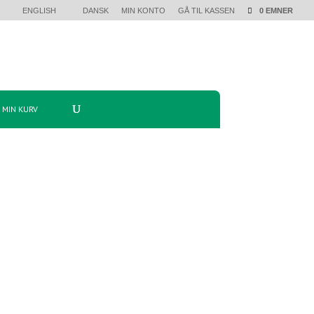
ENGLISH
DANSK
MIN KONTO
GÅ TIL KASSEN
0 EMNER
MIN KURV
 været med til at bringe BioProduction