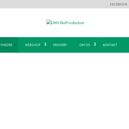
FACEBOOK
YHEDER
WEBSHOP
ERHVERV
OM OS
KONTAKT
jre 25 års jubilæum hos os i BioProduction. Lone har med sin indsats
 stort tillykke med jubilæet