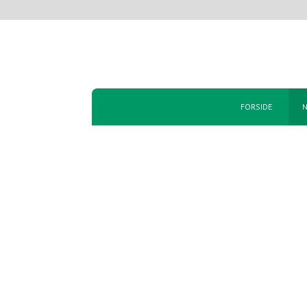
FORSIDE
N
Erik
Produktions chef Lone Pejtersen , kan i år fe
derhen, hvor vi er idag. Vi ønsker alle Lone et