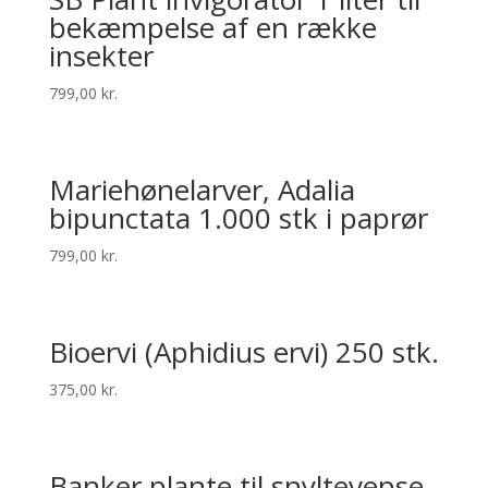
bekæmpelse af en række
insekter
799,00
kr.
Mariehønelarver, Adalia
bipunctata 1.000 stk i paprør
799,00
kr.
Bio­ervi (Aphid­ius ervi) 250 stk.
375,00
kr.
Banker plante til snyltevepse