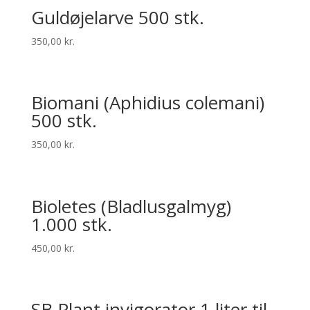
Guldø­je­larve 500 stk.
350,00
kr.
Bio­mani (Aphid­ius colemani)
500 stk.
350,00
kr.
Bioletes (Bladlusgalmyg)
1.000 stk.
450,00
kr.
SB Plant invigorator 1 liter til