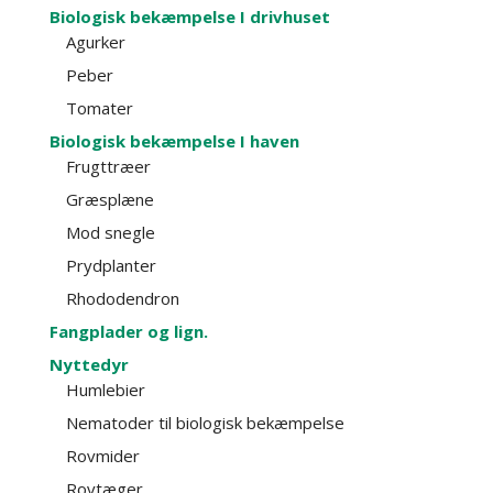
Biologisk bekæmpelse I drivhuset
Agurker
Peber
Tomater
Biologisk bekæmpelse I haven
Frugttræer
Græsplæne
Mod snegle
Prydplanter
Rhododendron
Fangplader og lign.
Nyttedyr
Humlebier
Nematoder til biologisk bekæmpelse
Rovmider
Rovtæger