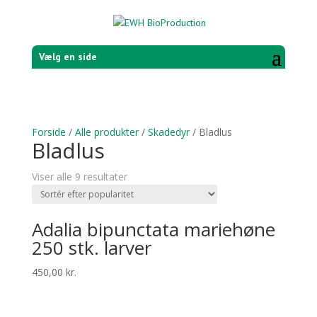
Vælg en side
Forside
/
Alle produkter
/
Skadedyr
/ Bladlus
Bladlus
Viser alle 9 resultater
Adalia bipunctata mariehøne
250 stk. larver
450,00
kr.