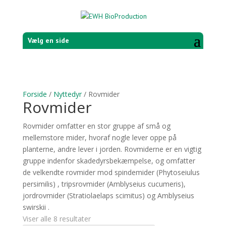
Vælg en side
Forside
/
Nyttedyr
/ Rovmider
Rovmider
Rovmider omfatter en stor gruppe af små og
mellemstore mider, hvoraf nogle lever oppe på
planterne, andre lever i jorden. Rovmiderne er en vigtig
gruppe indenfor skadedyrsbekæmpelse, og omfatter
de velkendte rovmider mod spindemider (Phytoseiulus
persimilis) , tripsrovmider (Amblyseius cucumeris),
jordrovmider (Stratiolaelaps scimitus) og Amblyseius
swirskii .
Viser alle 8 resultater