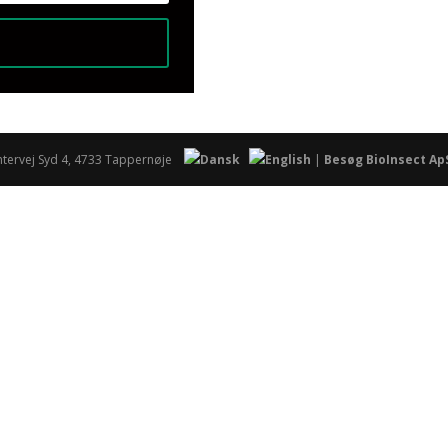
n­ter­vej Syd 4, 4733 Tappernøje
|
Besøg BioInsect Ap