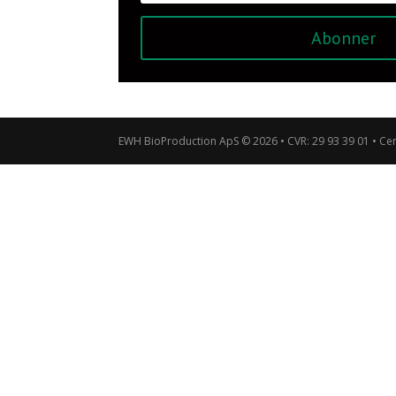
Abonner
EWH BioProduction ApS © 2026 • CVR: 29 93 39 01 • Ce