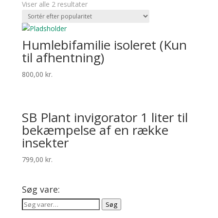
Viser alle 2 resultater
Hum­leb­i­fam­i­lie isoleret (Kun
til afhentning)
800,00
kr.
SB Plant invigorator 1 liter til
bekæmpelse af en række
insekter
799,00
kr.
Søg vare:
Søg
Søg
efter: