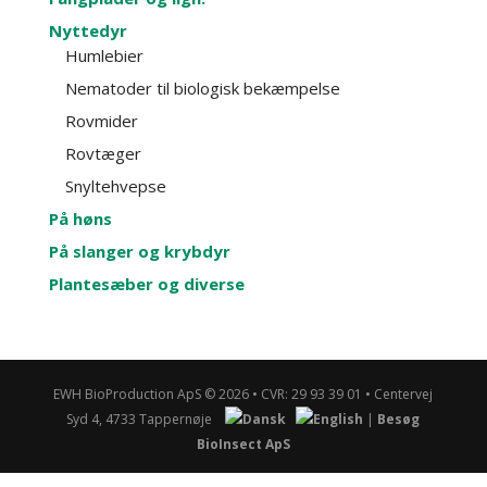
Nyttedyr
Humlebier
Nematoder til biologisk bekæmpelse
Rovmider
Rovtæger
Snyltehvepse
På høns
På slanger og krybdyr
Plantesæber og diverse
EWH BioProduction ApS © 2026 • CVR: 29 93 39 01 • Cen­ter­vej
Syd 4, 4733 Tappernøje
|
Besøg
BioInsect ApS