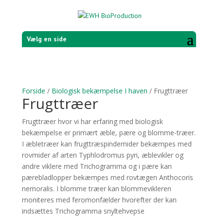
Vælg en side
Forside
/
Biologisk bekæmpelse I haven
/ Frugttræer
Frugttræer
Frugttræer hvor vi har erfaring med biologisk
bekæmpelse er primært æble, pære og blomme-træer.
I æbletræer kan frugttræspindemider bekæmpes med
rovmider af arten Typhlodromus pyri, æblevikler og
andre viklere med Trichogramma og i pære kan
pærebladlopper bekæmpes med rovtægen Anthocoris
nemoralis. I blomme træer kan blommevikleren
moniteres med feromonfælder hvorefter der kan
indsættes Trichogramma snyltehvepse