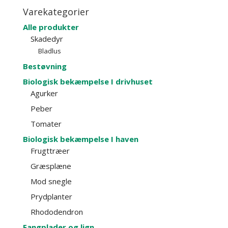
Varekategorier
Alle produkter
Skadedyr
Bladlus
Bestøvning
Biologisk bekæmpelse I drivhuset
Agurker
Peber
Tomater
Biologisk bekæmpelse I haven
Frugttræer
Græsplæne
Mod snegle
Prydplanter
Rhododendron
Fangplader og lign.