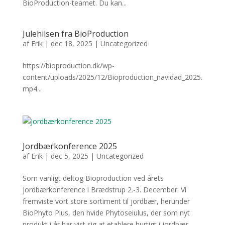
BioProduction-teamet. Du kan...
Julehilsen fra BioProduction
af
Erik
|
dec 18, 2025
|
Uncategorized
https://bioproduction.dk/wp-
content/uploads/2025/12/Bioproduction_navidad_2025.
mp4...
Jordbærkonference 2025
af
Erik
|
dec 5, 2025
|
Uncategorized
Som vanligt deltog Bioproduction ved årets
jordbærkonference i Brædstrup 2.-3. December. Vi
fremviste vort store sortiment til jordbær, herunder
BioPhyto Plus, den hvide Phytoseiulus, der som nyt
produkt i år har vist sig at etablere hurtigt i jordbær.