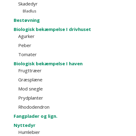
Skadedyr
Bladlus
Bestøvning
Biologisk bekæmpelse I drivhuset
Agurker
Peber
Tomater
Biologisk bekæmpelse I haven
Frugttræer
Græsplæne
Mod snegle
Prydplanter
Rhododendron
Fangplader og lign.
Nyttedyr
Humlebier