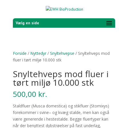
Vælg en side
Forside
/
Nyttedyr
/
Snyltehvepse
/ Snyl­te­hveps mod
fluer i tørt miljø 10.000 stk
Snyl­te­hveps mod fluer i
tørt miljø 10.000 stk
500,00
kr.
Stald­fluer (Musca domes­tica) og stik­fluer (Stomixys)
forekom­mer i svine– og kvæg stalde, men kan også
være generende i hes­testalde. Begge fluer­typer kan
når der benyttest dyb­strøelser på fast under­lag,