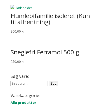
Hum­leb­i­fam­i­lie isoleret (Kun
til afhentning)
800,00
kr.
Sne­gle­fri Fer­ramol 500 g
250,00
kr.
Søg vare:
Søg
Søg
efter:
Varekategorier
Alle produkter