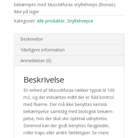
bekæm­pes med Mus­cid­i­fu­rax snyl­te­hveps (Bionas).
Ikke på lager
Kategorier:
Alle produkter
,
Snyltehvepse
Beskrivelse
Yderligere information
Anmeldelser (0)
Beskrivelse
En enhed af Mus­cid­i­fu­rax rækker typisk til
100
m
2
, og der ind­sættes indtil der er fuld kon­trol
med fluerne. Der må ikke benyttes kemisk
bekæm­pelse sam­tidig med biol­o­gisk bekæm­
pelse, hvis der skal ske opti­mal udnyt­telse.
Der­i­mod kan der godt benyttes fang­plader,
roller traps eller andre fælde­typer. Se mere