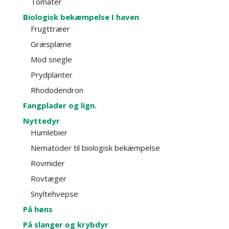
Tomater
Biologisk bekæmpelse I haven
Frugttræer
Græsplæne
Mod snegle
Prydplanter
Rhododendron
Fangplader og lign.
Nyttedyr
Humlebier
Nematoder til biologisk bekæmpelse
Rovmider
Rovtæger
Snyltehvepse
På høns
På slanger og krybdyr